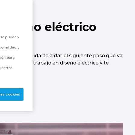
co
 diseño eléctrico
o se pueden
ionalidad y
tados de ayudarte a dar el siguiente paso que va
ción para
o valioso de trabajo en diseño eléctrico y te
uestros
las cookies