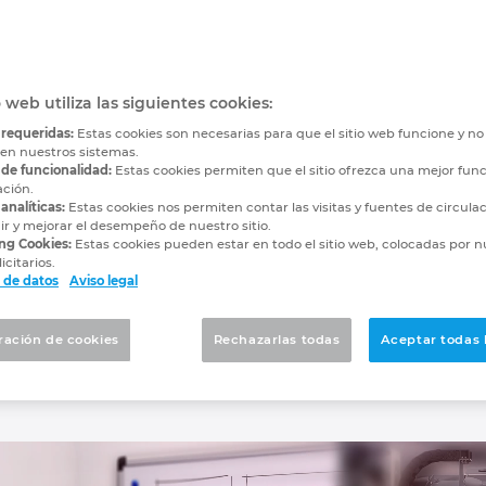
ás que un CAD eléctri
re más potente para el
o web utiliza las siguientes cookies:
 requeridas:
Estas cookies son necesarias para que el sitio web funcione y n
 en nuestros sistemas.
 de funcionalidad:
Estas cookies permiten que el sitio ofrezca una mejor func
ación.
CAD convencional para crear esquemas? Estaremos encan
analíticas:
Estas cookies nos permiten contar las visitas y fuentes de circula
D: el uso del software EPLAN. Esto te ahorrará un tiemp
r y mejorar el desempeño de nuestro sitio.
ng Cookies:
Estas cookies pueden estar en todo el sitio web, colocadas por n
a tareas de ingeniería de valor añadido.
icitarios.
 de datos
Aviso legal
rige tu fabricación de maquinaria?
ración de cookies
Rechazarlas todas
Aceptar todas 
tos este viaje!