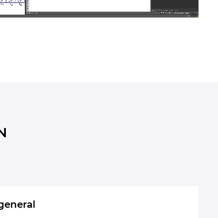
N
general