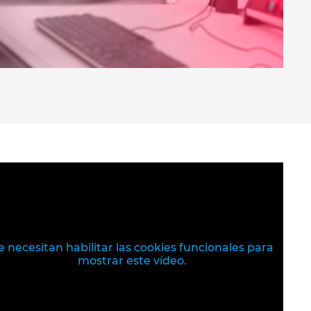
e necesitan habilitar las cookies funcionales para
mostrar este vídeo.