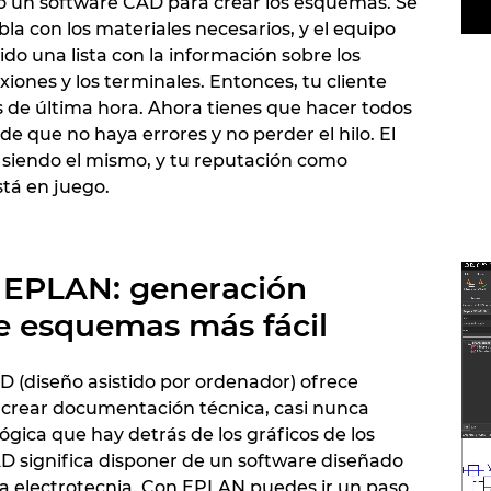
do un software CAD para crear los esquemas. Se
la con los materiales necesarios, y el equipo
do una lista con la información sobre los
iones y los terminales. Entonces, tu cliente
de última hora. Ahora tienes que hacer todos
 de que no haya errores y no perder el hilo. El
 siendo el mismo, y tu reputación como
tá en juego.
 EPLAN: generación
de esquemas más fácil
 (diseño asistido por ordenador) ofrece
 crear documentación técnica, casi nunca
lógica que hay detrás de los gráficos de los
D significa disponer de un software diseñado
a electrotecnia. Con EPLAN puedes ir un paso