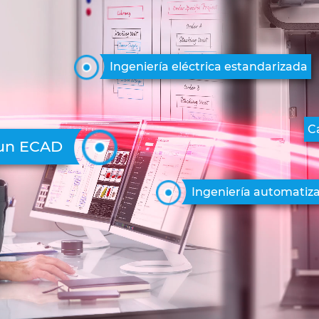
Ingeniería eléctrica estandarizada
C
un ECAD
Ingeniería automatiz