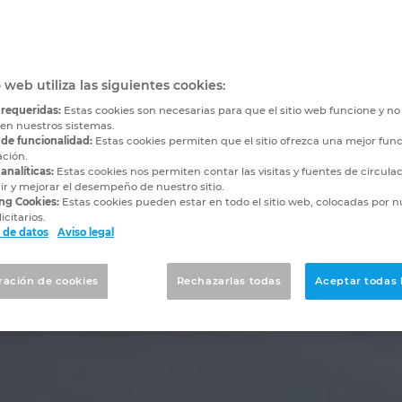
o web utiliza las siguientes cookies:
 requeridas:
Estas cookies son necesarias para que el sitio web funcione y n
 en nuestros sistemas.
 de funcionalidad:
Estas cookies permiten que el sitio ofrezca una mejor func
ación.
analíticas:
Estas cookies nos permiten contar las visitas y fuentes de circula
r y mejorar el desempeño de nuestro sitio.
ng Cookies:
Estas cookies pueden estar en todo el sitio web, colocadas por n
icitarios.
 de datos
Aviso legal
ración de cookies
Rechazarlas todas
Aceptar todas 