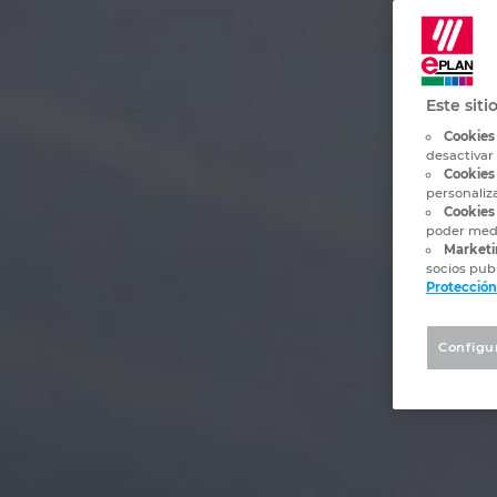
Este siti
Cookies
desactivar
Cookies
personaliz
Cookies 
poder medi
Marketi
socios publ
Protección
Configu