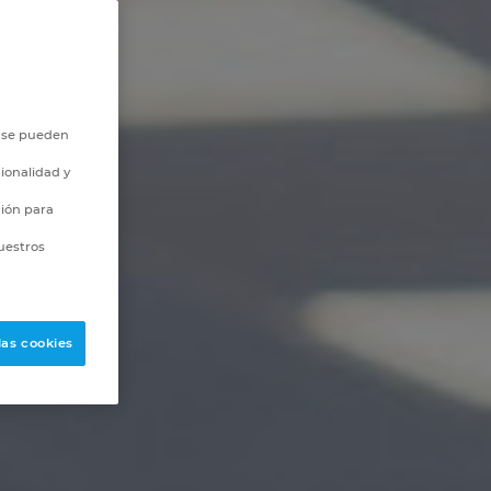
o se pueden
ionalidad y
ción para
uestros
las cookies