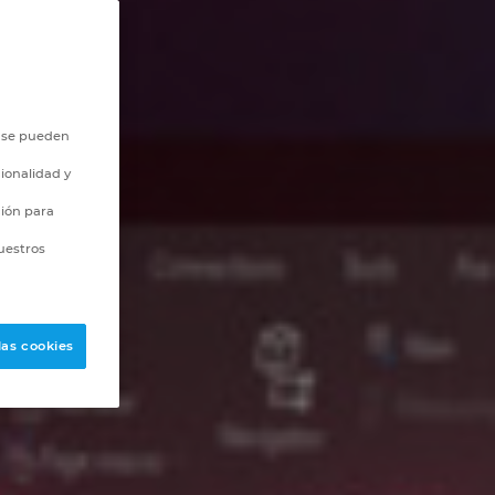
o se pueden
ionalidad y
ción para
uestros
las cookies