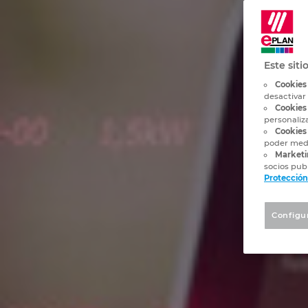
Este siti
Cookies
desactivar
Cookies
personaliz
Cookies 
poder medi
Marketi
socios publ
Protección
Configu