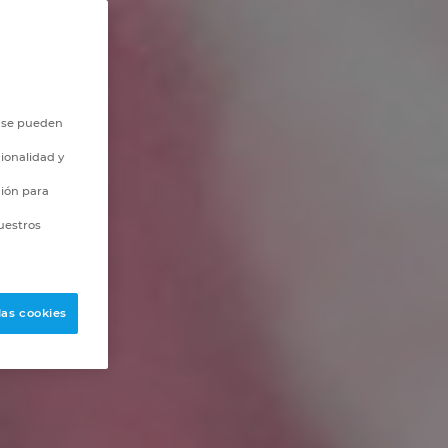
o se pueden
ionalidad y
ción para
uestros
las cookies