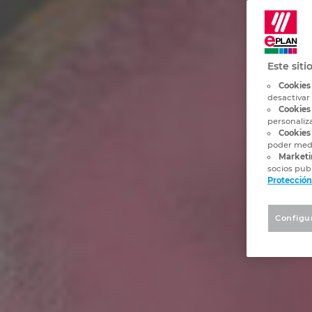
Este siti
Cookies
desactivar
Cookies
personaliz
Cookies 
poder medi
Marketi
socios publ
Protección
Configu