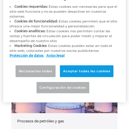
software de ingeniería integrada, tus sistemas
Cookies requeridas:
Estas cookies son necesarias para que el
automatizados serán compatibles con los
sitio web funcione y no se pueden desactivar en nuestros
Norway
objetivos del operador, como aparecen definidos
sistemas.
en la planificación previa del proyecto y de la fase
Cookies de funcionalidad:
Estas cookies permiten que el sitio
de ejecución. Además, gracias al enfoque
ofrezca una mejor funcionalidad y personalización.
Peru
Cookies analíticas:
Estas cookies nos permiten contar las
integrado de EPLAN, dispondrás de una
visitas y fuentes de circulación para poder medir y mejorar el
descripción digital «fiel» de los sistemas de la
desempeño de nuestro sitio.
Philippines
planta, lo que garantiza poder planificar la
Marketing Cookies:
Estas cookies pueden estar en todo el
seguridad en caso de modificaciones operativas o
sitio web, colocadas por nuestros socios publicitarios.
cambios en la carga de trabajo.
Protección de datos
Aviso legal
Poland
Portugal
Rechazarlas todas
Aceptar todas las cookies
Romania
Configuración de cookies
Serbia
Singapore
Procesos de petróleo y gas