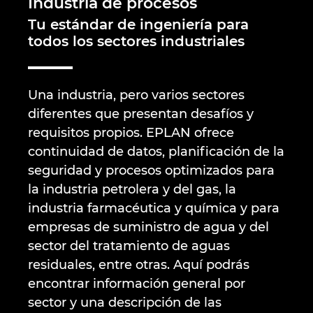
Industria de procesos
Marítima
Automatización de edificios
Brunei
Tu estándar de ingeniería para
Integración PDM / PLM
Blog
todos los sectores industriales
Automatización de edificios
Configuración
Bulgaria
EPLAN Data Portal
Localizaciones
Casos de éxito
Canada
Una industria, pero varios sectores
EPLAN Educacional para centros educativos
Contacto
diferentes que presentan desafíos y
Chile
EPLAN Educacional para estudiantes
Trust Center
requisitos propios. EPLAN ofrece
China
continuidad de datos, planificación de la
EPLAN Collaboration Apps
seguridad y procesos optimizados para
China Taiwan
la industria petrolera y del gas, la
industria farmacéutica y química y para
Colombia
empresas de suministro de agua y del
sector del tratamiento de aguas
Croatia
residuales, entre otras. Aquí podrás
encontrar información general por
Czech Republic
sector y una descripción de las