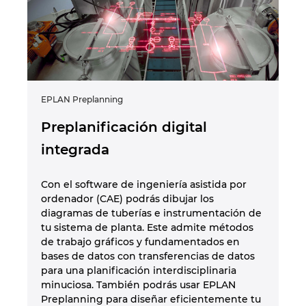
EPLAN Preplanning
EPL
Preplanificación digital
I
integrada
El
El
Con el software de ingeniería asistida por
op
ordenador (CAE) podrás dibujar los
ge
N
diagramas de tuberías e instrumentación de
pr
tu sistema de planta. Este admite métodos
de trabajo gráficos y fundamentados en
ma
bases de datos con transferencias de datos
para una planificación interdisciplinaria
minuciosa. También podrás usar EPLAN
Preplanning para diseñar eficientemente tu