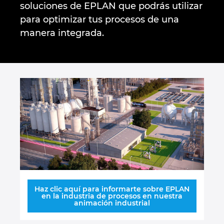
soluciones de EPLAN que podrás utilizar
Denmark
para optimizar tus procesos de una
manera integrada.
Finland
France
Germany
Greece
Hungary
India
Indonesia
Haz clic aquí para informarte sobre EPLAN
en la industria de procesos en nuestra
animación industrial
Ireland