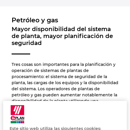
Israel
Petróleo y gas
Italy
Mayor disponibilidad del sistema
de planta, mayor planificación de
Japan
seguridad
Lithuania
Tres cosas son importantes para la planificación y
Luxembourg
operación de sistemas de plantas de
procesamiento: el sistema de seguridad de la
planta, las cargas de los equipos y la disponibilidad
Malaysia
del sistema. Los operadores de plantas de
petróleo y gas pueden aumentar notablemente la
Mexico
disponibilidad de la planta utilizando una
ingeniería eficiente, ya que el uso de las
Netherlands
soluciones de EPLAN contribuye a optimizar
significativamente la cooperación entre ingeniería
y operaciones. Utilizando como base nuestro
New Zealand
Este sitio web utiliza las siguientes cookies: