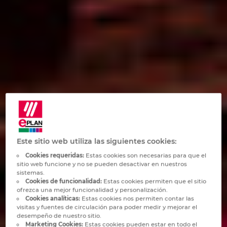
Denmark
Finland
France
Germany
Greece
Hungary
Este sitio web utiliza las siguientes cookies:
Cookies requeridas:
Estas cookies son necesarias para que el
sitio web funcione y no se pueden desactivar en nuestros
India
sistemas.
Cookies de funcionalidad:
Estas cookies permiten que el sitio
ofrezca una mejor funcionalidad y personalización.
Indonesia
Cookies analíticas:
Estas cookies nos permiten contar las
visitas y fuentes de circulación para poder medir y mejorar el
desempeño de nuestro sitio.
Ireland
Marketing Cookies:
Estas cookies pueden estar en todo el