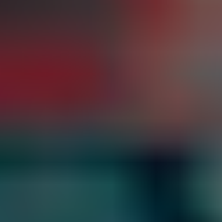
Ukraine
United Arab Emirates
United Kingdom
United States