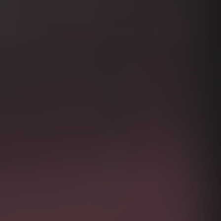
Israel
Italy
Japan
Lithuania
Luxembourg
Malaysia
Mexico
Netherlands
New Zealand