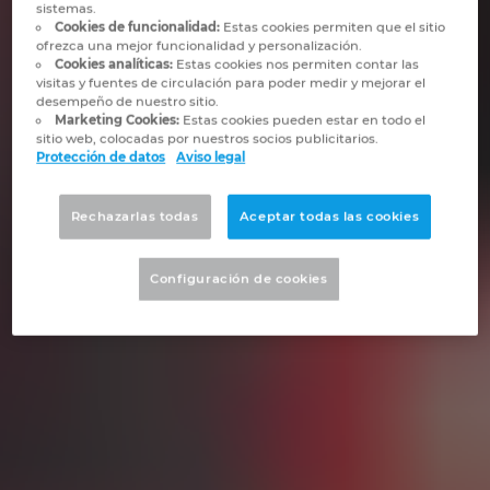
Slovakia
sistemas.
Cookies de funcionalidad:
Estas cookies permiten que el sitio
ofrezca una mejor funcionalidad y personalización.
Slovenia
Cookies analíticas:
Estas cookies nos permiten contar las
visitas y fuentes de circulación para poder medir y mejorar el
desempeño de nuestro sitio.
South Africa
Marketing Cookies:
Estas cookies pueden estar en todo el
sitio web, colocadas por nuestros socios publicitarios.
Protección de datos
Aviso legal
South Korea
Rechazarlas todas
Aceptar todas las cookies
Spain
Configuración de cookies
Sweden
Switzerland
Thailand
Turkey