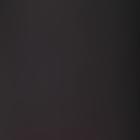
Denmark
Finland
France
Germany
Greece
Hungary
India
Indonesia
Ireland