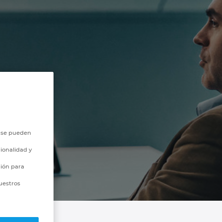
o se pueden
ionalidad y
ción para
uestros