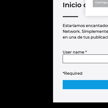
Configu
Inicio de ses
Estaríamos encantados 
Network. Simplemente u
en una de tus publicac
User name
*
*Required