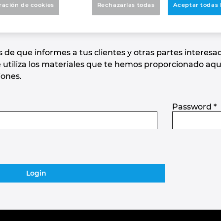
ración de cookies
Rechazarlas todas
Aceptar todas 
ión
de que informes a tus clientes y otras partes interes
tiliza los materiales que te hemos proporcionado aquí.
iones.
Password
*
Login