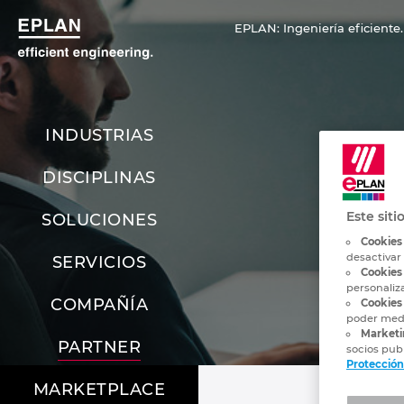
EPLAN: Ingeniería eficiente.
INDUSTRIAS
In
DISCIPLINAS
Este siti
SOLUCIONES
Cookies
desactivar
SERVICIOS
Cookies
personaliz
COMPAÑÍA
Cookies 
poder medi
Marketi
PARTNER
socios publ
Protección
MARKETPLACE