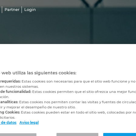
Partner
Login
icio de sesión
o web utiliza las siguientes cookies:
 requeridas:
Estas cookies son necesarias para que el sitio web funcione y n
 en nuestros sistemas.
 de funcionalidad:
Estas cookies permiten que el sitio ofrezca una mejor func
ación.
analíticas:
Estas cookies nos permiten contar las visitas y fuentes de circula
r y mejorar el desempeño de nuestro sitio.
ng Cookies:
Estas cookies pueden estar en todo el sitio web, colocadas por n
icitarios.
 de datos
Aviso legal