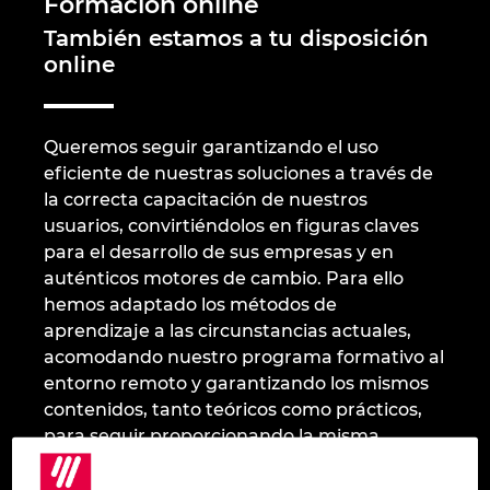
Formación online
Marítima
Automatización de edificios
También estamos a tu disposición
Integración PDM / PLM
Blog
Bulgaria
online
Automatización de edificios
Configuración
EPLAN Data Portal
Localizaciones
Canada
Casos de éxito
Queremos seguir garantizando el uso
EPLAN Educacional para centros educativos
Contacto
Chile
eficiente de nuestras soluciones a través de
la correcta capacitación de nuestros
EPLAN Educacional para estudiantes
Trust Center
China
usuarios, convirtiéndolos en figuras claves
para el desarrollo de sus empresas y en
EPLAN Collaboration Apps
China Taiwan
auténticos motores de cambio. Para ello
hemos adaptado los métodos de
Colombia
aprendizaje a las circunstancias actuales,
acomodando nuestro programa formativo al
Croatia
entorno remoto y garantizando los mismos
contenidos, tanto teóricos como prácticos,
Czech Republic
para seguir proporcionando la misma
calidad que avala nuestra línea formativa.
Denmark