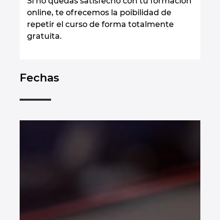
Si no quedas satisfecho con tu formación
online, te ofrecemos la poibilidad de
Slovenia
repetir el curso de forma totalmente
gratuita.
South Africa
South Korea
Fechas
Spain
Sweden
Switzerland
Thailand
Turkey
Ukraine