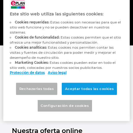
Aunque no puedas acudir a las citas
presenciales en uno de nuestros centros de
Finland
Este sitio web utiliza las siguientes cookies:
formación, no tienes por qué prescindir de la
Cookies requeridas:
Estas cookies son necesarias para que el
amplia gama de cursos que ofrece nuestra
sitio web funcione y no se pueden desactivar en nuestros
France
Academia.
sistemas.
Cookies de funcionalidad:
Estas cookies permiten que el sitio
ofrezca una mejor funcionalidad y personalización.
Germany
Cookies analíticas:
Estas cookies nos permiten contar las
visitas y fuentes de circulación para poder medir y mejorar el
desempeño de nuestro sitio.
Greece
Marketing Cookies:
Estas cookies pueden estar en todo el
sitio web, colocadas por nuestros socios publicitarios.
Protección de datos
Aviso legal
Hungary
Rechazarlas todas
Aceptar todas las cookies
India
Indonesia
Configuración de cookies
Ireland
Nuestra oferta online