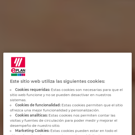
Denmark
Finland
France
Germany
Greece
Este sitio web utiliza las siguientes cookies:
Hungary
Cookies requeridas:
Estas cookies son necesarias para que el
sitio web funcione y no se pueden desactivar en nuestros
India
sistemas.
Cookies de funcionalidad:
Estas cookies permiten que el sitio
ofrezca una mejor funcionalidad y personalización.
Indonesia
Cookies analíticas:
Estas cookies nos permiten contar las
visitas y fuentes de circulación para poder medir y mejorar el
desempeño de nuestro sitio.
Ireland
Marketing Cookies:
Estas cookies pueden estar en todo el