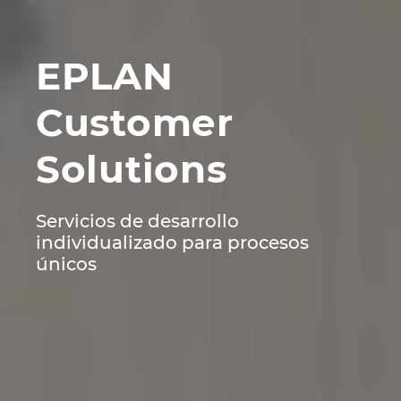
EPLAN
Customer
Solutions
Servicios de desarrollo
individualizado para procesos
únicos