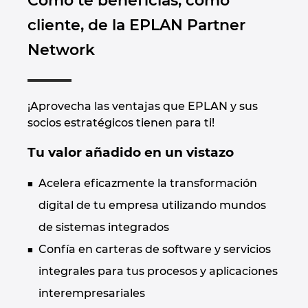
Cómo te beneficias, como
Denmark
cliente, de la EPLAN Partner
Network
Finland
France
¡Aprovecha las ventajas que EPLAN y sus
Germany
socios estratégicos tienen para ti!
Tu valor añadido en un vistazo
Greece
Acelera eficazmente la transformación
Hungary
digital de tu empresa utilizando mundos
India
de sistemas integrados
Confía en carteras de software y servicios
Indonesia
integrales para tus procesos y aplicaciones
interempresariales
Ireland