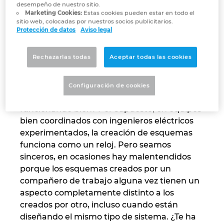
desempeño de nuestro sitio.
Marketing Cookies:
Estas cookies pueden estar en todo el
Honestamente, estás
Norway
sitio web, colocadas por nuestros socios publicitarios.
Protección de datos
Aviso legal
familiarizado con estos
Peru
obstáculos cotidianos en
Rechazarlas todas
Aceptar todas las cookies
ingeniería eléctrica
Philippines
Configuración de cookies
¿Por qué cambiar algo que lleva años
Poland
funcionando bien? Por supuesto, en equipos
bien coordinados con ingenieros eléctricos
Portugal
experimentados, la creación de esquemas
funciona como un reloj. Pero seamos
Romania
sinceros, en ocasiones hay malentendidos
porque los esquemas creados por un
Serbia
compañero de trabajo alguna vez tienen un
aspecto completamente distinto a los
Singapore
creados por otro, incluso cuando están
diseñando el mismo tipo de sistema. ¿Te ha