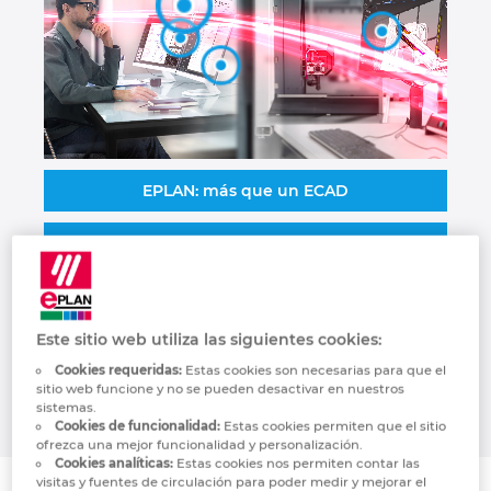
Israel
Italy
Japan
EPLAN: más que un ECAD
Lithuania
Ingeniería eléctrica estandarizada
Luxembourg
Ingeniería automatizada
Malaysia
Este sitio web utiliza las siguientes cookies:
Cableado de máquinas
Mexico
Cookies requeridas:
Estas cookies son necesarias para que el
sitio web funcione y no se pueden desactivar en nuestros
sistemas.
Netherlands
Cookies de funcionalidad:
Estas cookies permiten que el sitio
ofrezca una mejor funcionalidad y personalización.
Cookies analíticas:
Estas cookies nos permiten contar las
New Zealand
visitas y fuentes de circulación para poder medir y mejorar el