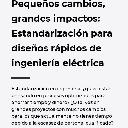
Pequeños cambios,
Marítima
Automatización de edificios
Brunei
Integración PDM / PLM
Blog
grandes impactos:
Automatización de edificios
Configuración
Bulgaria
EPLAN Data Portal
Localizaciones
Estandarización para
Casos de éxito
Canada
EPLAN Educacional para centros educativos
Contacto
diseños rápidos de
Chile
EPLAN Educacional para estudiantes
Trust Center
ingeniería eléctrica
China
EPLAN Collaboration Apps
China Taiwan
Estandarización en ingeniería: ¿quizá estás
Colombia
pensando en procesos optimizados para
ahorrar tiempo y dinero? ¿O tal vez en
Croatia
grandes proyectos con muchos cambios
para los que actualmente no tienes tiempo
Czech Republic
debido a la escasez de personal cualificado?