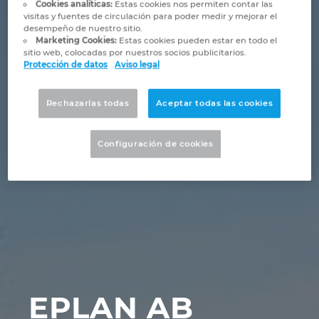
Marítima
Automatización de edificios
Cookies analíticas:
Estas cookies nos permiten contar las
Brunei
visitas y fuentes de circulación para poder medir y mejorar el
Integración PDM / PLM
Blog
desempeño de nuestro sitio.
Automatización de edificios
Configuración
Marketing Cookies:
Estas cookies pueden estar en todo el
Bulgaria
sitio web, colocadas por nuestros socios publicitarios.
EPLAN Data Portal
Localizaciones
Protección de datos
Aviso legal
Casos de éxito
Canada
EPLAN Educacional para centros educativos
Contacto
Rechazarlas todas
Aceptar todas las cookies
Chile
EPLAN Educacional para estudiantes
Trust Center
Configuración de cookies
China
EPLAN Collaboration Apps
China Taiwan
Colombia
Croatia
EPLAN AB
Czech Republic