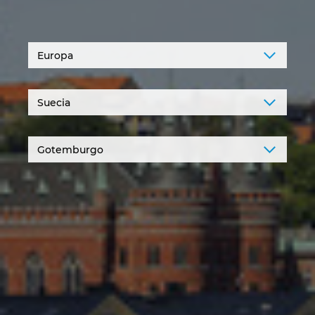
Denmark
Finland
France
Germany
Greece
Hungary
India
Indonesia
Ireland