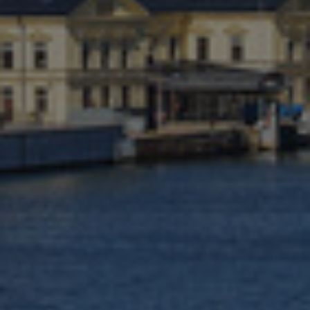
Israel
Italy
Japan
Lithuania
Luxembourg
Malaysia
Mexico
Netherlands
New Zealand