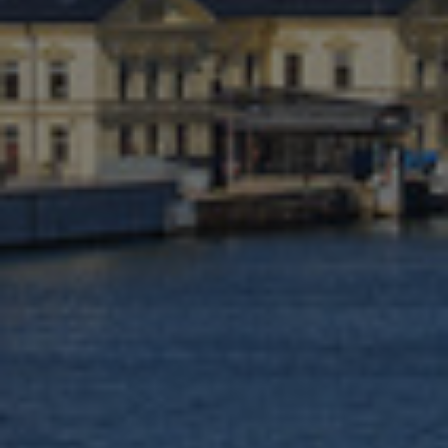
Israel
Italy
Japan
Lithuania
Luxembourg
Malaysia
Mexico
Netherlands
New Zealand