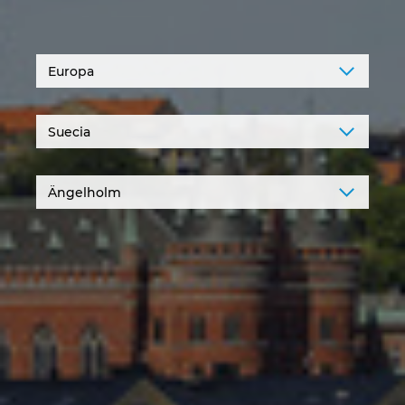
Denmark
Finland
France
Germany
Greece
Hungary
India
Indonesia
Ireland