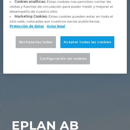
Marítima
Automatización de edificios
Cookies analíticas:
Estas cookies nos permiten contar las
Brunei
visitas y fuentes de circulación para poder medir y mejorar el
Integración PDM / PLM
Blog
desempeño de nuestro sitio.
Automatización de edificios
Configuración
Marketing Cookies:
Estas cookies pueden estar en todo el
Bulgaria
sitio web, colocadas por nuestros socios publicitarios.
EPLAN Data Portal
Localizaciones
Protección de datos
Aviso legal
Casos de éxito
Canada
EPLAN Educacional para centros educativos
Contacto
Rechazarlas todas
Aceptar todas las cookies
Chile
EPLAN Educacional para estudiantes
Trust Center
Configuración de cookies
China
EPLAN Collaboration Apps
China Taiwan
Colombia
Croatia
EPLAN AB
Czech Republic