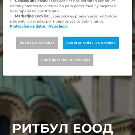
Cookies analíticas:
Estas cookies nos permiten contar las
Marítima
Automatización de edificios
Brunei
visitas y fuentes de circulación para poder medir y mejorar el
Integración PDM / PLM
Blog
desempeño de nuestro sitio.
Marketing Cookies:
Estas cookies pueden estar en todo el
Automatización de edificios
Configuración
Bulgaria
sitio web, colocadas por nuestros socios publicitarios.
EPLAN Data Portal
Localizaciones
Protección de datos
Aviso legal
Casos de éxito
Canada
EPLAN Educacional para centros educativos
Contacto
Rechazarlas todas
Aceptar todas las cookies
Chile
EPLAN Educacional para estudiantes
Trust Center
Configuración de cookies
China
EPLAN Collaboration Apps
China Taiwan
Colombia
Croatia
РИТБУЛ ЕООД
Czech Republic