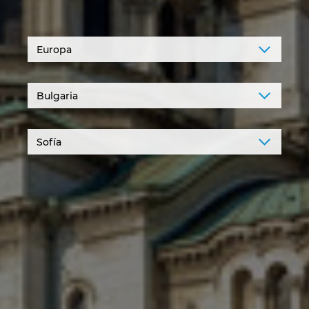
Denmark
Finland
France
Germany
Greece
Hungary
India
Indonesia
Ireland