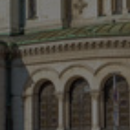
Israel
Italy
Japan
Lithuania
Luxembourg
Malaysia
Mexico
Netherlands
New Zealand