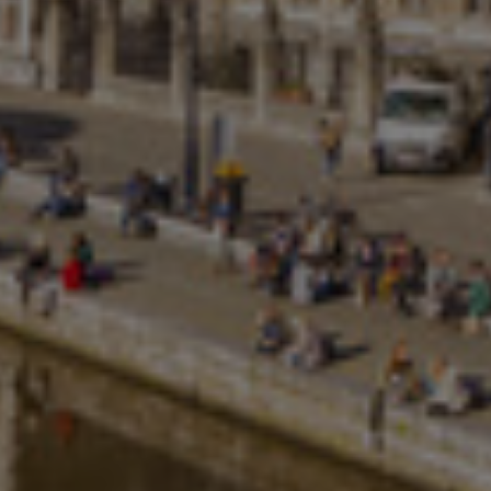
Israel
Italy
Japan
Lithuania
Luxembourg
Malaysia
Mexico
Netherlands
New Zealand