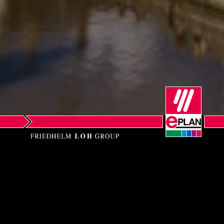
Norway
Peru
Philippines
Poland
Portugal
Romania
Serbia
EPLAN N.V.
Singapore
Office and Technology & Training
Center