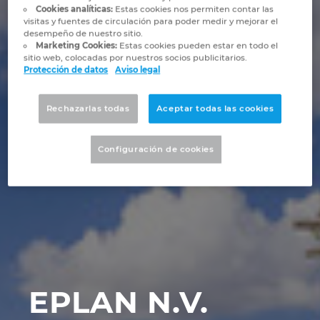
Marítima
Automatización de edificios
Brunei
Cookies analíticas:
Estas cookies nos permiten contar las
visitas y fuentes de circulación para poder medir y mejorar el
Integración PDM / PLM
Blog
desempeño de nuestro sitio.
Automatización de edificios
Configuración
Bulgaria
Marketing Cookies:
Estas cookies pueden estar en todo el
sitio web, colocadas por nuestros socios publicitarios.
EPLAN Data Portal
Localizaciones
Protección de datos
Aviso legal
Casos de éxito
Canada
EPLAN Educacional para centros educativos
Contacto
Rechazarlas todas
Aceptar todas las cookies
Chile
EPLAN Educacional para estudiantes
Trust Center
Configuración de cookies
China
EPLAN Collaboration Apps
China Taiwan
Colombia
Croatia
EPLAN N.V.
Czech Republic