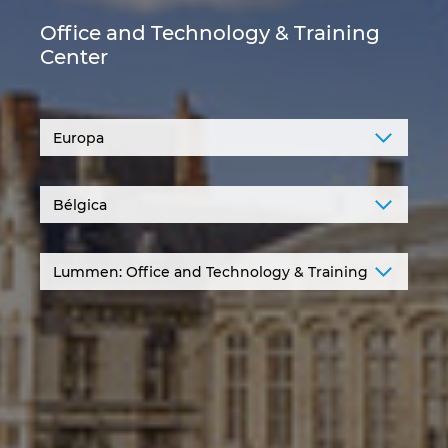
Denmark
Office and Technology & Training
Center
Finland
France
Germany
Greece
Hungary
India
Indonesia
Ireland