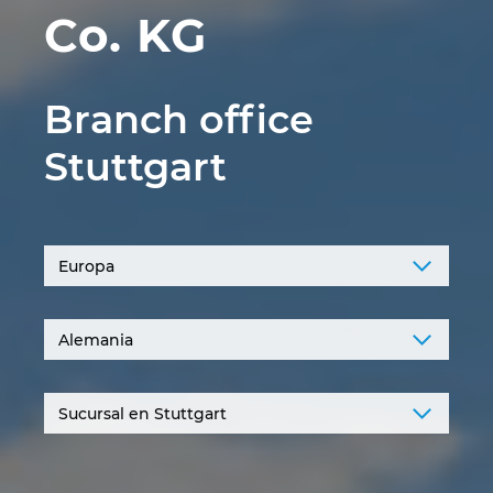
Co. KG
Norway
Peru
Branch office
Stuttgart
Philippines
Poland
Portugal
Romania
Serbia
Singapore