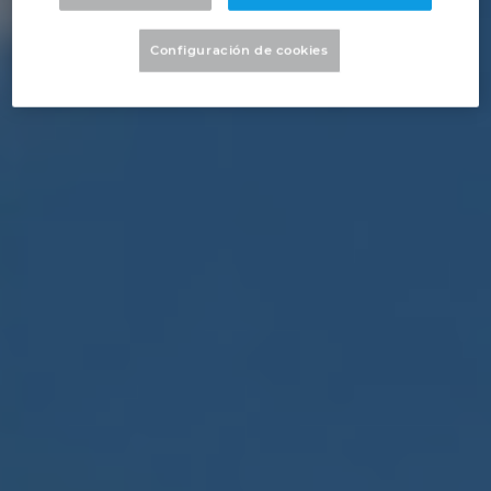
Denmark
Configuración de cookies
Finland
France
Germany
Greece
Hungary
India
Indonesia
Ireland