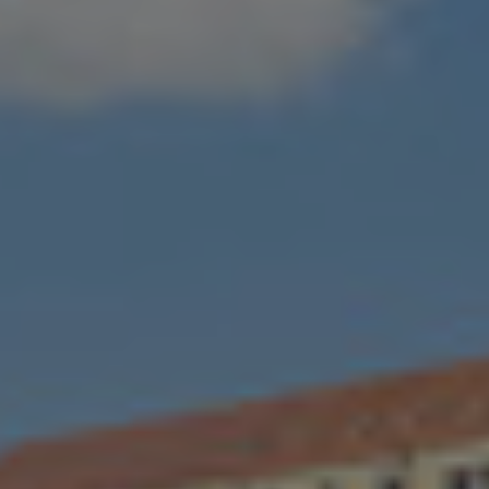
Slovakia
Slovenia
South Africa
South Korea
Spain
Sweden
Switzerland
Thailand
Turkey