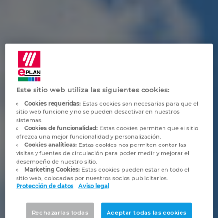
Marítima
Automatización de edificios
Brunei
Integración PDM / PLM
Blog
Automatización de edificios
Configuración
Bulgaria
EPLAN Data Portal
Localizaciones
Casos de éxito
Canada
EPLAN Educacional para centros educativos
Contacto
Chile
Este sitio web utiliza las siguientes cookies:
EPLAN Educacional para estudiantes
Trust Center
China
Cookies requeridas:
Estas cookies son necesarias para que el
sitio web funcione y no se pueden desactivar en nuestros
EPLAN Collaboration Apps
sistemas.
China Taiwan
Cookies de funcionalidad:
Estas cookies permiten que el sitio
ofrezca una mejor funcionalidad y personalización.
Cookies analíticas:
Estas cookies nos permiten contar las
Colombia
visitas y fuentes de circulación para poder medir y mejorar el
desempeño de nuestro sitio.
Marketing Cookies:
Estas cookies pueden estar en todo el
Croatia
sitio web, colocadas por nuestros socios publicitarios.
Protección de datos
Aviso legal
Czech Republic
Rechazarlas todas
Aceptar todas las cookies