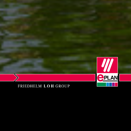
Norway
Peru
Philippines
Poland
Portugal
Romania
Serbia
True Technology Co.,
Singapore
Ltd.