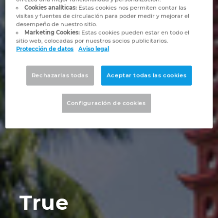
Marítima
Automatización de edificios
Brunei
Cookies analíticas:
Estas cookies nos permiten contar las
Integración PDM / PLM
Blog
visitas y fuentes de circulación para poder medir y mejorar el
desempeño de nuestro sitio.
Automatización de edificios
Configuración
Bulgaria
Marketing Cookies:
Estas cookies pueden estar en todo el
EPLAN Data Portal
Localizaciones
sitio web, colocadas por nuestros socios publicitarios.
Protección de datos
Aviso legal
Casos de éxito
Canada
EPLAN Educacional para centros educativos
Contacto
Rechazarlas todas
Aceptar todas las cookies
Chile
EPLAN Educacional para estudiantes
Trust Center
China
Configuración de cookies
EPLAN Collaboration Apps
China Taiwan
Colombia
Croatia
True
Czech Republic