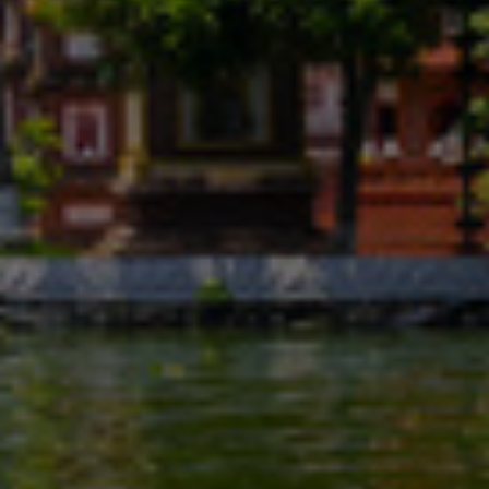
Israel
Italy
Japan
Lithuania
Luxembourg
Malaysia
Mexico
Netherlands
New Zealand