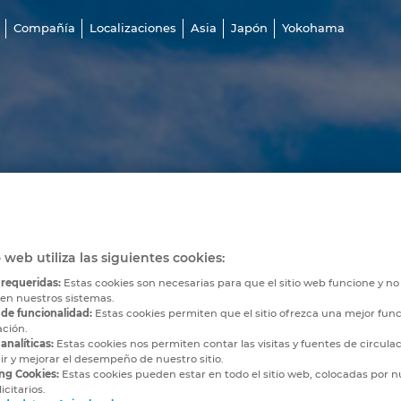
Compañía
Localizaciones
Asia
Japón
Yokohama
o web utiliza las siguientes cookies:
 requeridas:
Estas cookies son necesarias para que el sitio web funcione y n
 en nuestros sistemas.
 de funcionalidad:
Estas cookies permiten que el sitio ofrezca una mejor func
ación.
analíticas:
Estas cookies nos permiten contar las visitas y fuentes de circula
r y mejorar el desempeño de nuestro sitio.
ng Cookies:
Estas cookies pueden estar en todo el sitio web, colocadas por n
icitarios.