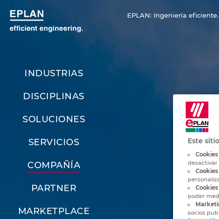
EPLAN: Ingeniería eficiente.
INDUSTRIAS
DISCIPLINAS
SOLUCIONES
Este siti
SERVICIOS
Cookies
desactivar
COMPAÑÍA
Cookies
personaliz
PARTNER
Cookies 
poder medi
Marketi
MARKETPLACE
socios publ