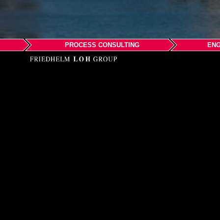
PROCESS CONSULTING
ENG
EPLAN 株
〒222-0033 横浜市港北
アクセスマップ
Phone 045-274-7904
Email: info@eplanjapa
Web: www.eplanjapan.