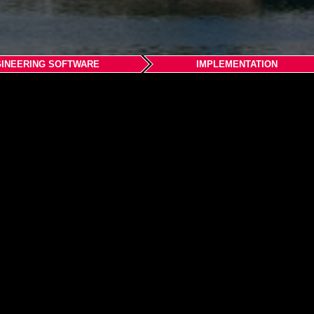
INEERING SOFTWARE
IMPLEMENTATION
式会社 横浜 本社
区新横浜2-5-11金子第1ビル7F
n.jp
jp