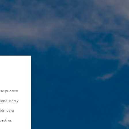
o se pueden
ionalidad y
ción para
uestros