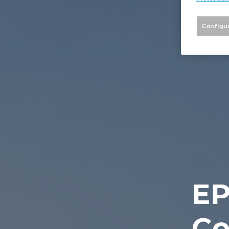
Configu
EP
Co