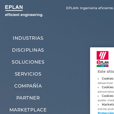
EPLAN: Ingeniería eficiente.
INDUSTRIAS
DISCIPLINAS
SOLUCIONES
Este siti
SERVICIOS
Cookies
desactivar
COMPAÑÍA
Cookies
personaliz
Cookies 
PARTNER
poder medi
Marketi
socios publ
MARKETPLACE
Protección