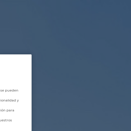
o se pueden
ionalidad y
ción para
uestros