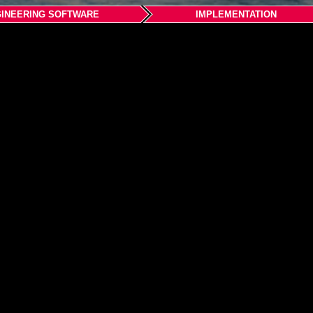
INEERING SOFTWARE
IMPLEMENTATION
ware (Shanghai) Co., Ltd.
Center,
anyang District Wuhan
Soluciones
Acceso para cl