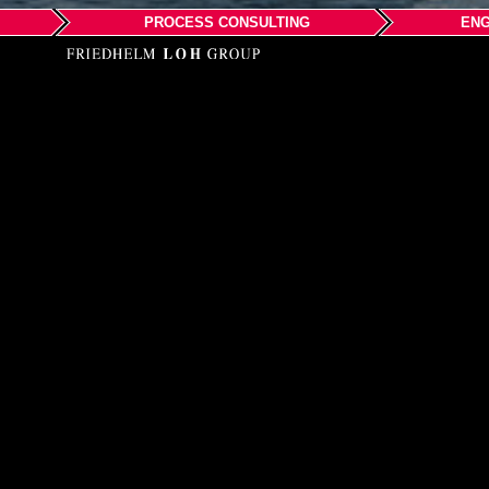
PROCESS CONSULTING
ENG
EPLAN Soft
Room 2307, Zhong Hai 
No.257 Zhiyin Road, H
Web:
www.eplan.cn
Compañía