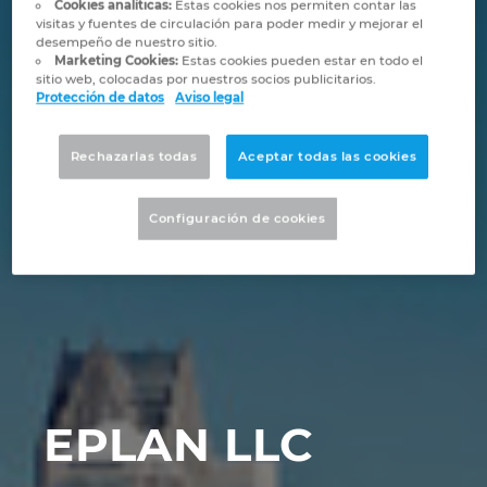
Marítima
Automatización de edificios
Cookies analíticas:
Estas cookies nos permiten contar las
Brunei
visitas y fuentes de circulación para poder medir y mejorar el
Integración PDM / PLM
Blog
desempeño de nuestro sitio.
Automatización de edificios
Configuración
Marketing Cookies:
Estas cookies pueden estar en todo el
Bulgaria
sitio web, colocadas por nuestros socios publicitarios.
EPLAN Data Portal
Localizaciones
Protección de datos
Aviso legal
Casos de éxito
Canada
EPLAN Educacional para centros educativos
Contacto
Rechazarlas todas
Aceptar todas las cookies
Chile
EPLAN Educacional para estudiantes
Trust Center
Configuración de cookies
China
EPLAN Collaboration Apps
China Taiwan
Colombia
Croatia
EPLAN LLC
Czech Republic