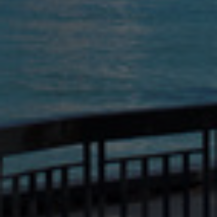
Israel
Italy
Japan
Lithuania
Luxembourg
Malaysia
Mexico
Netherlands
New Zealand