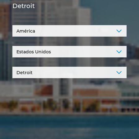
Detroit
Denmark
Finland
France
Germany
Greece
Hungary
India
Indonesia
Ireland