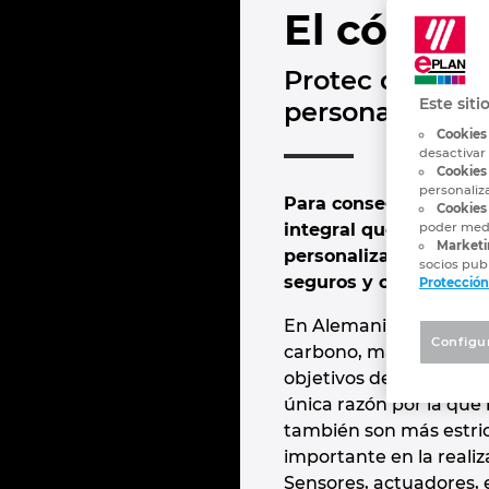
El código
Protec diseña,
Este siti
personalizada p
Cookies
desactivar
Cookies
personaliz
Para conseguir una au
Cookies 
integral que abarca t
poder medi
Marketi
personalizada para ed
socios publ
seguros y considerabl
Protección
En Alemania, los edifi
Configu
carbono, más que el trá
objetivos de la legisla
única razón por la que 
también son más estric
importante en la reali
Sensores, actuadores, e