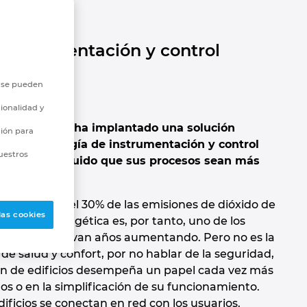
encia
 instrumentación y control
o se pueden
ionalidad y
 Technologies ha implantado una solución
ción para
rama tecnología de instrumentación y control
uestros
LAN, ha conseguido que sus procesos sean más
ía y cerca del 30% de las emisiones de dióxido de
las cookies
 demanda energética es, por tanto, uno de los
eglamentarios llevan años aumentando. Pero no es la
de salud y confort, por no hablar de la seguridad,
ión de edificios desempeña un papel cada vez más
s o en la simplificación de su funcionamiento.
ificios se conectan en red con los usuarios.