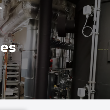
ia
ies