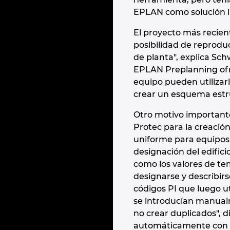
EPLAN como solución i
El proyecto más recien
posibilidad de reproduc
de planta", explica Sch
EPLAN Preplanning ofre
equipo pueden utilizarl
crear un esquema estru
Otro motivo importante
Protec para la creación
uniforme para equipos 
designación del edifici
como los valores de t
designarse y describir
códigos PI que luego u
se introducían manualm
no crear duplicados", 
automáticamente con só