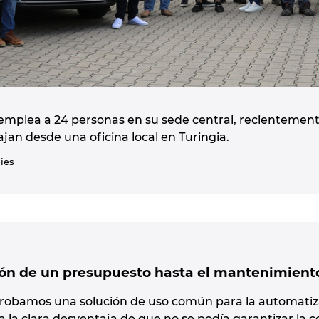
emplea a 24 personas en su sede central, recientement
an desde una oficina local en Turingia.
ies
ión de un presupuesto hasta el mantenimient
 probamos una solución de uso común para la automatiz
 la clara desventaja de que no se podía garantizar la 