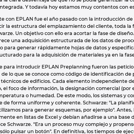
ntegrada. Y todavía hoy estamos muy contentos con est
te con EPLAN fue el año pasado con la introducción de
ir la estructura del emplazamiento del cliente, toda la f
warze. Un objetivo con ello era acortar la fase de dise
ce una adquisición estructurada de los datos de proce
o para generar rápidamente hojas de datos y especificac
cturado para la adquisición de materiales ya en la fase
 para introducir EPLAN Preplanning fueron las peticio
 de lo que se conoce como código de identificación de p
técnicos de edificios. Cada elemento independiente den
o, el foco de información, la designación comercial (por e
emperatura o humedad. De este modo, los sistemas y c
se de forma uniforme y coherente. Schwarze: "La plani
tilizamos para generar esquemas, por ejemplo". Antes,
ente en listas de Excel y debían añadirse a una base 
dice Schwarze. "Era un proceso muy complejo y propens
lo pulsar un botón". En definitiva, los tiempos de eje