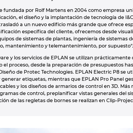
ue fundada por Rolf Martens en 2004 como empresa unip
icación, el diseño y la implantación de tecnología de I&C
trasladó a un nuevo edificio más grande que ofrece es
ficación específica del cliente, ofrecemos desde visuali
ipos de sistemas de plantas, ingeniería de sistemas 
icio, mantenimiento y telemantenimiento, por supuesto"
ware y los servicios de EPLAN se utilizan prácticament
do el proceso, desde la preparación de presupuestos has
Diseño de Protec Technologies. EPLAN Electric P8 se uti
 y generar etiquetas, mientras que EPLAN Pro Panel ge
 cables y los diseños de armarios de control en 3D. M
agramas de control, preplanificar vistas generales del si
ión de las regletas de bornes se realizan en Clip-Proje