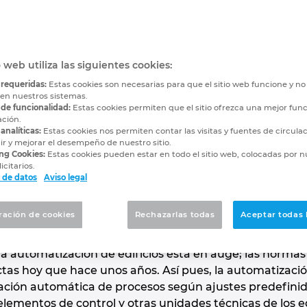
 hacia una mayor efici
 construye y programa tecnología de
o web utiliza las siguientes cookies:
ara edificios y sistemas de plantas.
 requeridas:
Estas cookies son necesarias para que el sitio web funcione y n
 en nuestros sistemas.
 de funcionalidad:
Estas cookies permiten que el sitio ofrezca una mejor func
ación.
tomatización de edificios coherente y fiable, Protec
analíticas:
Estas cookies nos permiten contar las visitas y fuentes de circula
odos los oficios. La empresa diseña, construye y prog
r y mejorar el desempeño de nuestro sitio.
ng Cookies:
Estas cookies pueden estar en todo el sitio web, colocadas por n
ificios y sistemas de plantas y, con la ayuda de EP
icitarios.
emente más eficientes.
 de datos
Aviso legal
cios representan alrededor del 35% del consumo de energ
ración de cookies
Rechazarlas todas
Aceptar todas 
fico de vehículos o los usos industriales. Reducir esta
ción de protección del clima: los requisitos legales y r
la automatización de edificios está en auge; las normas 
tas hoy que hace unos años. Así pues, la automatizac
zación automática de procesos según ajustes predefinido
lementos de control y otras unidades técnicas de los ed