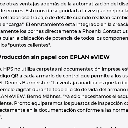
e otras ventajas además de la automatización del dis
de errores. Esto nos da seguridad a la vez que mejora la
o el laborioso trabajo de detalle cuando realizan cambio
se encarga". El enrutamiento está integrado en la cre
amente los bornes directamente a Phoenix Contact uti
calcular la disipación de potencia de todos los compone
 los "puntos calientes".
 Producción sin papel con EPLAN eVIEW
 HPS no utiliza carpetas ni documentación impresa está
ódigo QR a cada armario de control que permite a los u
. Dennis Burmeister: "La ventaja añadida es que la do
melo digital' durante todo el ciclo de vida del armario re
LAN eVIEW. Bernd Mähnss: "Ya sólo necesitamos el esqu
iciente. Pronto equiparemos los puestos de inspección
ectamente en la documentación conforme a las normas. 
".