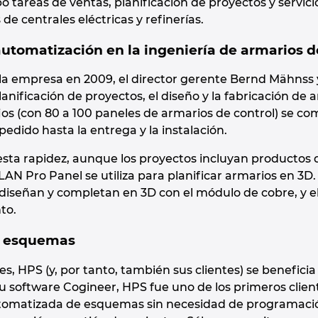
 tareas de ventas, planificación de proyectos y servicio
de centrales eléctricas y refinerías.
utomatización en la ingeniería de armarios d
la empresa en 2009, el director gerente Bernd Mähnss 
nificación de proyectos, el diseño y la fabricación de ar
s (con 80 a 100 paneles de armarios de control) se co
pedido hasta la entrega y la instalación.
esta rapidez, aunque los proyectos incluyan productos d
 Pro Panel se utiliza para planificar armarios en 3D. L
 diseñan y completan en 3D con el módulo de cobre, y el
to.
e esquemas
s, HPS (y, por tanto, también sus clientes) se benefic
 software Cogineer, HPS fue uno de los primeros clie
utomatizada de esquemas sin necesidad de programació