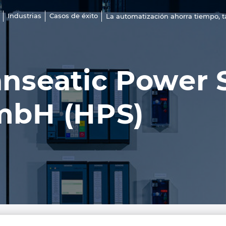
Industrias
Casos de éxito
La automatización ahorra tiempo, t
nseatic Power 
bH (HPS)