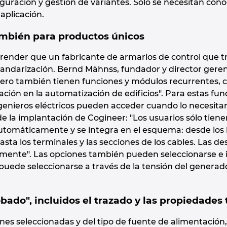
iguración y gestión de variantes. Sólo se necesitan co
 aplicación.
ambién para productos únicos
prender que un fabricante de armarios de control que t
tandarización. Bernd Mähnss, fundador y director gere
Pero también tienen funciones y módulos recurrentes,
lación en la automatización de edificios". Para estas f
ngenieros eléctricos pueden acceder cuando lo necesita
 la implantación de Cogineer: "Los usuarios sólo tienen
omáticamente y se integra en el esquema: desde los in
asta los terminales y las secciones de los cables. Las
ente". Las opciones también pueden seleccionarse e in
puede seleccionarse a través de la tensión del generad
ado", incluidos el trazado y las propiedades
ones seleccionadas y del tipo de fuente de alimentaci