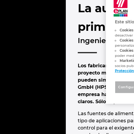
La automa
Este siti
primer lo
Cookies
desactivar
Ingeniería de 
Cookies
personaliz
Cookies 
poder medi
Marketi
Los fabricantes de ar
socios publ
Protección
proyecto más cortos y
pueden simplificarse.
GmbH (HPS) automatizó
Configu
empresa ha realizado 
claros. Sólo la planifi
Las fuentes de alimenta
tipo de aplicaciones p
control para el exigent