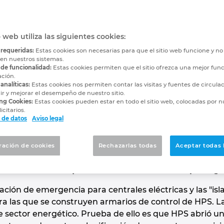
tización ahorra tiemp
o web utiliza las siguientes cookies:
te
 requeridas:
Estas cookies son necesarias para que el sitio web funcione y n
 en nuestros sistemas.
armarios de control en HPS con EPL
 de funcionalidad:
Estas cookies permiten que el sitio ofrezca una mejor func
ación.
analíticas:
Estas cookies nos permiten contar las visitas y fuentes de circula
r y mejorar el desempeño de nuestro sitio.
ng Cookies:
Estas cookies pueden estar en todo el sitio web, colocadas por n
marios de control que automaticen sus procesos de pl
icitarios.
 de datos
Aviso legal
 de una mayor calidad. Los procesos secundarios, c
 Pero, ¿cuánto tiempo se puede ahorrar realmente en
 su ingeniería de armarios de control en varios pa
ración de cookies
Rechazarlas todas
Aceptar todas 
una comparación "antes y después" para registrar el 
cación eléctrica requiere ahora el 20% del tiempo origi
ción de emergencia para centrales eléctricas y las "isla
ara las que se construyen armarios de control de HPS. L
e sector energético. Prueba de ello es que HPS abrió una