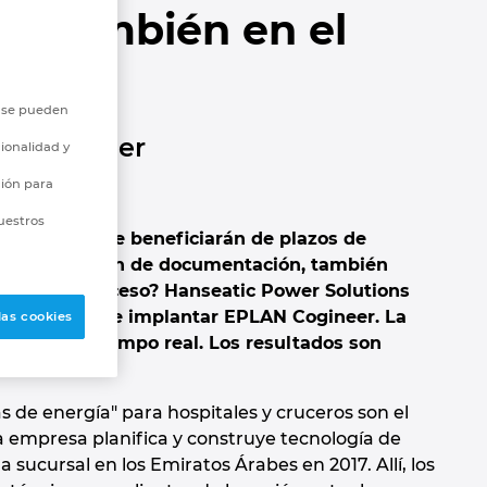
o, también en el
o se pueden
AN Cogineer
ionalidad y
ción para
uestros
anificación se beneficiarán de plazos de
omo la creación de documentación, también
 todo un proceso? Hanseatic Power Solutions
sos y acaba de implantar EPLAN Cogineer. La
las cookies
ahorro de tiempo real. Los resultados son
nal.
s de energía" para hospitales y cruceros son el
a empresa planifica y construye tecnología de
 sucursal en los Emiratos Árabes en 2017. Allí, los