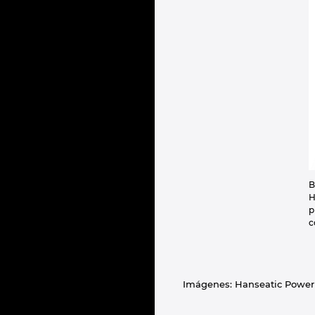
B
H
p
c
Imágenes: Hanseatic Power