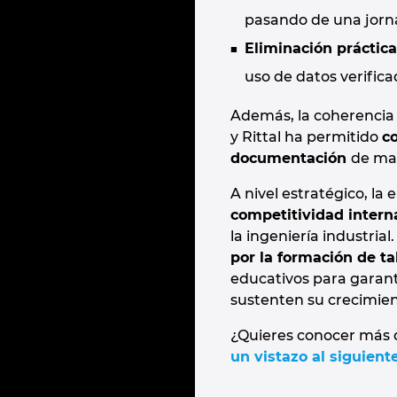
pasando de una jorn
Eliminación práctic
uso de datos verifica
Además, la coherencia
y Rittal ha permitido
co
documentación
de man
A nivel estratégico, l
competitividad intern
la ingeniería industria
por la formación de ta
educativos para garant
sustenten su crecimien
¿Quieres conocer más d
un vistazo al siguient