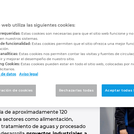
ación y automatización i
n sin perder calidad
o web utiliza las siguientes cookies:
 requeridas:
Estas cookies son necesarias para que el sitio web funcione y n
 en nuestros sistemas.
 de funcionalidad:
Estas cookies permiten que el sitio ofrezca una mejor func
ación.
analíticas:
Estas cookies nos permiten contar las visitas y fuentes de circula
amiliar española con
más de 50
r y mejorar el desempeño de nuestro sitio.
bicada en L'Ametlla del Vallès
ng Cookies:
Estas cookies pueden estar en todo el sitio web, colocadas por n
icitarios.
como fabricante de placas
 de datos
Aviso legal
de instalaciones eléctricas, y hoy
tecnología de automatización y
ración de cookies
Rechazarlas todas
Aceptar todas 
os eléctricos
, cumpliendo con
 ingeniería europeos.
lla de aproximadamente 120
a sectores como alimentación,
, tratamiento de aguas y procesado
desarrolla
proyectos industriales a