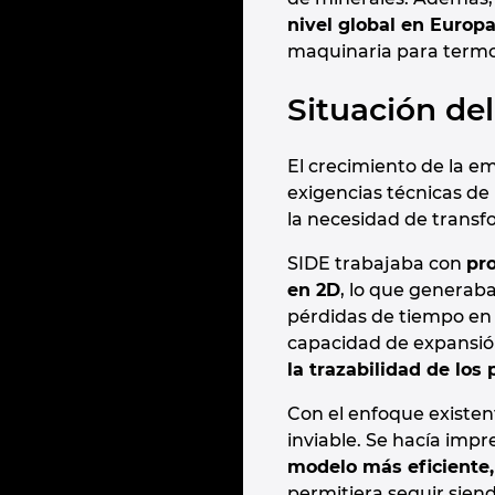
nivel global en Europa
maquinaria para termop
Situación de
El crecimiento de la e
exigencias técnicas de 
la necesidad de transf
SIDE trabajaba con
pr
en 2D
, lo que generaba
pérdidas de tiempo en t
capacidad de expansió
la trazabilidad de los
Con el enfoque existen
inviable. Se hacía impr
modelo más eficiente, 
permitiera seguir sien