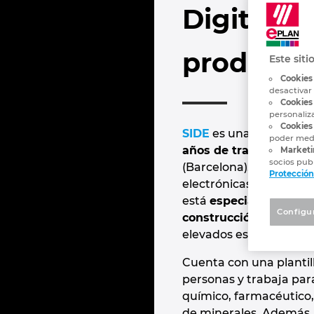
Digitaliz
producció
Este siti
Cookies
desactivar
Cookies
personaliz
Cookies 
SIDE
es una empresa f
poder medi
años de trayectoria
, u
Marketi
socios publ
(Barcelona). Comenzó 
Protección
electrónicas y empresa 
está
especializada en 
Configu
construcción de cuadr
elevados estándares de
Cuenta con una planti
personas y trabaja par
químico, farmacéutico
de minerales. Además, 