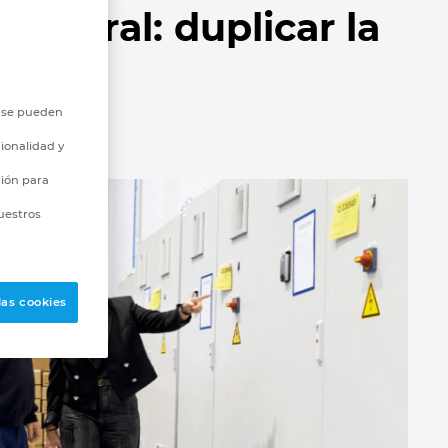
ntegral: duplicar la
o se pueden
ionalidad y
ción para
uestros
las cookies