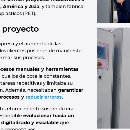
, América y Asia
, y también fabrica
lásticos (PET).
l proyecto
mpresa y el aumento de las
los clientes pusieron de manifiesto
ormar sus procesos.
ocesos manuales y herramientas
 cuellos de botella constantes,
areas repetitivas y limitaba su
n. Además, necesitaban
garantizar
 procesos y
reducir errores
.
te, el crecimiento sostenido era
escindible
evolucionar hacia un
digitalizado y escalable
que
do competitivos.