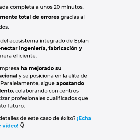
ada completa a unos 20 minutos.
amente total de errores
gracias al
dos.
 del ecosistema integrado de Eplan
nectar ingeniería, fabricación y
era eficiente.
a empresa
ha mejorado su
acional
y se posiciona en la élite de
l. Paralelamente, sigue
apostando
lento
, colaborando con centros
izar profesionales cualificados que
to futuro.
etalles de este caso de éxito?
¡Echa
e vídeo!
👇