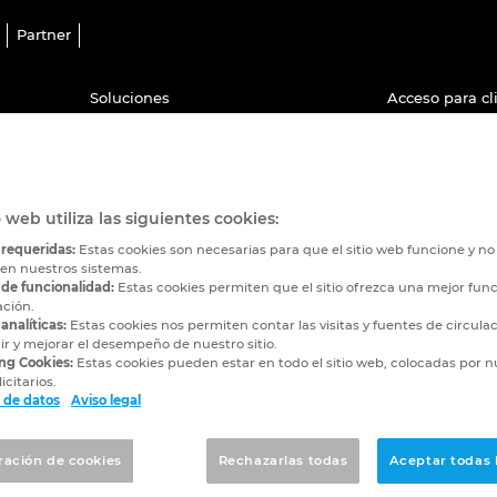
Partner
Soluciones
Acceso para cl
Plataforma EPLAN
EPLAN Global 
s
EPLAN Educacional
Descargas
o web utiliza las siguientes cookies:
EPLAN Data Portal
Formaciones
 requeridas:
Estas cookies son necesarias para que el sitio web funcione y n
 en nuestros sistemas.
Testimonios de clientes
EPLAN Informa
 de funcionalidad:
Estas cookies permiten que el sitio ofrezca una mejor func
ación.
EPLAN Cloud
analíticas:
Estas cookies nos permiten contar las visitas y fuentes de circula
r y mejorar el desempeño de nuestro sitio.
ng Cookies:
Estas cookies pueden estar en todo el sitio web, colocadas por n
icitarios.
 de datos
Aviso legal
ración de cookies
Rechazarlas todas
Aceptar todas 