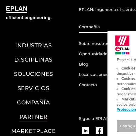
EPLAN: Ingeniería eficiente.
Compañía
Sobre nosotros
INDUSTRIAS
Oportunidades Profesionale
DISCIPLINAS
Este siti
Blog
Cookies
SOLUCIONES
desactivar
Localizaciones
Cookies
personaliz
Contacto
SERVICIOS
Cookies 
poder medi
Marketi
COMPAÑÍA
socios publ
Protección
PARTNER
Sigue a EPLAN
Configu
MARKETPLACE