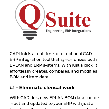
Israel
Italy
Japan
Lithuania
CADLink is a real-time, bi-directional CAD-
Luxembourg
ERP integration tool that synchronizes both
EPLAN and ERP systems. With just a click, it
Malaysia
effortlessly creates, compares, and modifies
BOM and item data.
Mexico
#1 – Eliminate clerical work
Netherlands
With CADLink, new EPLAN BOM data can be
input and updated to your ERP with just a
New Zealand