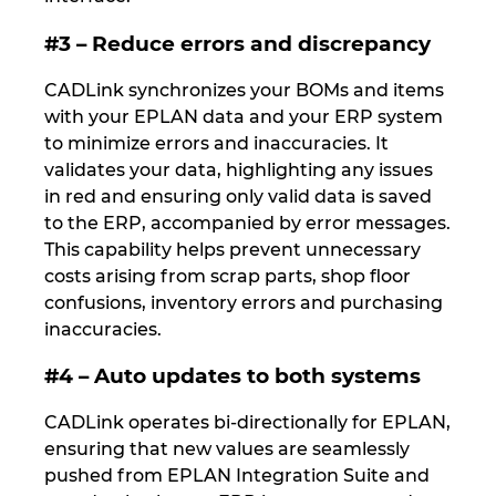
Slovakia
#3 – Reduce errors and discrepancy
Slovenia
CADLink synchronizes your BOMs and items
with your EPLAN data and your ERP system
South Africa
to minimize errors and inaccuracies. It
validates your data, highlighting any issues
South Korea
in red and ensuring only valid data is saved
to the ERP, accompanied by error messages.
Spain
This capability helps prevent unnecessary
costs arising from scrap parts, shop floor
Sweden
confusions, inventory errors and purchasing
inaccuracies.
Switzerland
#4 – Auto updates to both systems
Thailand
CADLink operates bi-directionally for EPLAN,
ensuring that new values are seamlessly
Turkey
pushed from EPLAN Integration Suite and