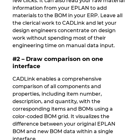
few clicks. It can also read your raw material
information from your EPLAN to add
Norway
materials to the BOM in your ERP. Leave all
the clerical work to CADLink and let your
Peru
design engineers concentrate on design
work without spending most of their
engineering time on manual data input.
Philippines
#2 – Draw comparison on one
Poland
interface
Portugal
CADLink enables a comprehensive
comparison of all components and
Romania
properties, including item number,
description, and quantity, with the
corresponding items and BOMs using a
Serbia
color-coded BOM grid. It visualizes the
difference between your original EPLAN
Singapore
BOM and new BOM data within a single
interface.