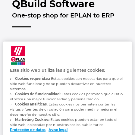
QBuild Software
Marítima
Automatización de edificios
Brunei
Integración PDM / PLM
Blog
One-stop shop for EPLAN to ERP
Automatización de edificios
Configuración
Bulgaria
EPLAN Data Portal
Localizaciones
Casos de éxito
Canada
EPLAN Educacional para centros educativos
Contacto
Chile
EPLAN Educacional para estudiantes
Trust Center
China
Este sitio web utiliza las siguientes cookies:
EPLAN Collaboration Apps
Cookies requeridas:
Estas cookies son necesarias para que el
China Taiwan
sitio web funcione y no se pueden desactivar en nuestros
sistemas.
QBuild is the industry leader in integrating
Cookies de funcionalidad:
Estas cookies permiten que el sitio
Colombia
Engineering software to ERP. For decades,
ofrezca una mejor funcionalidad y personalización.
Cookies analíticas:
Estas cookies nos permiten contar las
we have provided customer-centric service
visitas y fuentes de circulación para poder medir y mejorar el
Croatia
to over 2,000 manufacturers connecting
desempeño de nuestro sitio.
Marketing Cookies:
Estas cookies pueden estar en todo el
CAD, PDM, PLM, and Nesting software to
sitio web, colocadas por nuestros socios publicitarios.
Czech Republic
ERP. We are a one-stop shop for Item and
Protección de datos
Aviso legal
BOM synchronization and management,