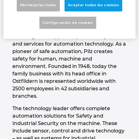
about supplying them with cutting-edge
Rechazarlas todas
Aceptar todas las cookies
Denmark
technology and the very best quality”
Finland
Configuración de cookies
That's our vision – The Spirit of Safety.
Pilz is a global supplier of products, systems
France
and services for automation technology. As a
pioneer of safe automation, Pilz creates
Germany
safety for human, machine and
environment. Founded in 1948, today the
Greece
family business with its head office in
Ostfildern is represented worldwide with
Hungary
2500 employees in 42 subsidiaries and
branches.
India
The technology leader offers complete
automation solutions for Safety and
Indonesia
Industrial Security on the machine. These
include sensor, control and drive technology
Ireland
– as well as systems for industrial