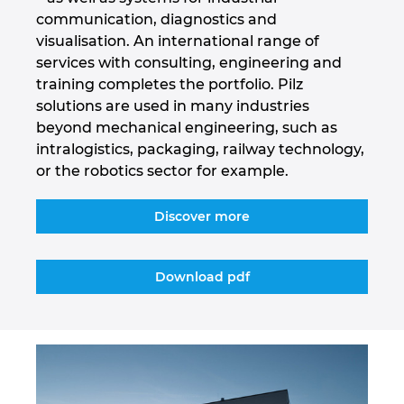
communication, diagnostics and
Israel
visualisation. An international range of
services with consulting, engineering and
Italy
training completes the portfolio. Pilz
solutions are used in many industries
Japan
beyond mechanical engineering, such as
intralogistics, packaging, railway technology,
Lithuania
or the robotics sector for example.
Luxembourg
Discover more
Malaysia
Download pdf
Mexico
Netherlands
New Zealand