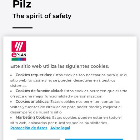
Pilz
Marítima
Automatización de edificios
Brunei
Integración PDM / PLM
Blog
The spirit of safety
Automatización de edificios
Configuración
Bulgaria
EPLAN Data Portal
Localizaciones
Casos de éxito
Canada
EPLAN Educacional para centros educativos
Contacto
Chile
EPLAN Educacional para estudiantes
Trust Center
Este sitio web utiliza las siguientes cookies:
China
EPLAN Collaboration Apps
Cookies requeridas:
Estas cookies son necesarias para que el
sitio web funcione y no se pueden desactivar en nuestros
China Taiwan
sistemas.
Cookies de funcionalidad:
Estas cookies permiten que el sitio
ofrezca una mejor funcionalidad y personalización.
Colombia
Cookies analíticas:
Estas cookies nos permiten contar las
“In everything we do, we want to make the
visitas y fuentes de circulación para poder medir y mejorar el
desempeño de nuestro sitio.
world safer. This is apparent in every idea,
Croatia
Marketing Cookies:
Estas cookies pueden estar en todo el
every product and every solution that's
sitio web, colocadas por nuestros socios publicitarios.
Protección de datos
Aviso legal
developed at Pilz. We always focus on
Czech Republic
our customers' needs and are passionate