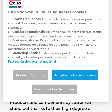
Jetter AG
Marítima
Automatización de edificios
Brunei
Integración PDM / PLM
Blog
We automate your success.
Este sitio web utiliza las siguientes cookies:
Automatización de edificios
Configuración
Bulgaria
Cookies requeridas:
Estas cookies son necesarias para que el
EPLAN Data Portal
Localizaciones
sitio web funcione y no se pueden desactivar en nuestros
Casos de éxito
Canada
sistemas.
Cookies de funcionalidad:
Estas cookies permiten que el sitio
EPLAN Educacional para centros educativos
Contacto
ofrezca una mejor funcionalidad y personalización.
Chile
Cookies analíticas:
Estas cookies nos permiten contar las
visitas y fuentes de circulación para poder medir y mejorar el
EPLAN Educacional para estudiantes
Trust Center
desempeño de nuestro sitio.
China
Marketing Cookies:
Estas cookies pueden estar en todo el
sitio web, colocadas por nuestros socios publicitarios.
EPLAN Collaboration Apps
Protección de datos
Aviso legal
China Taiwan
For decades, the name Jetter AG has stood
Rechazarlas todas
Aceptar todas las cookies
Colombia
for highest demands on automation
solutions that are used in a wide range of
Configuración de cookies
Croatia
industrial and mobile automation sectors.
Products and components by Jetter AG
Czech Republic
stand out thanks to their high degree of