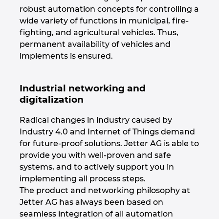
robust automation concepts for controlling a
Israel
wide variety of functions in municipal, fire-
fighting, and agricultural vehicles. Thus,
Italy
permanent availability of vehicles and
implements is ensured.
Japan
Industrial networking and
Lithuania
digitalization
Luxembourg
Radical changes in industry caused by
Industry 4.0 and Internet of Things demand
Malaysia
for future-proof solutions. Jetter AG is able to
provide you with well-proven and safe
Mexico
systems, and to actively support you in
implementing all process steps.
The product and networking philosophy at
Netherlands
Jetter AG has always been based on
seamless integration of all automation
New Zealand