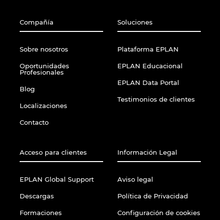
Slovakia
Compañía
Soluciones
Slovenia
Sobre nosotros
Plataforma EPLAN
South Africa
Oportunidades
EPLAN Educacional
Profesionales
South Korea
EPLAN Data Portal
Blog
Testimonios de clientes
Spain
Localizaciones
Contacto
Sweden
Switzerland
Acceso para clientes
Información Legal
Thailand
EPLAN Global Support
Aviso legal
Descargas
Política de Privacidad
Turkey
Formaciones
Configuración de cookies