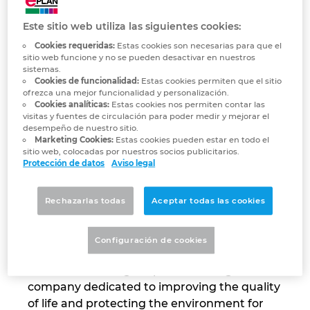
Eaton
Marítima
Automatización de edificios
Brunei
Integración PDM / PLM
Blog
Este sitio web utiliza las siguientes cookies:
We make what matters work.
Automatización de edificios
Configuración
Bulgaria
Cookies requeridas:
Estas cookies son necesarias para que el
*Developing more efficient,
sitio web funcione y no se pueden desactivar en nuestros
EPLAN Data Portal
Localizaciones
sustainable power management
sistemas.
Casos de éxito
Canada
Cookies de funcionalidad:
Estas cookies permiten que el sitio
solutions that meet the ever-
ofrezca una mejor funcionalidad y personalización.
EPLAN Educacional para centros educativos
Contacto
changing needs of our world.
Cookies analíticas:
Estas cookies nos permiten contar las
Chile
visitas y fuentes de circulación para poder medir y mejorar el
desempeño de nuestro sitio.
EPLAN Educacional para estudiantes
Trust Center
Marketing Cookies:
Estas cookies pueden estar en todo el
China
sitio web, colocadas por nuestros socios publicitarios.
Protección de datos
Aviso legal
EPLAN Collaboration Apps
China Taiwan
Rechazarlas todas
Aceptar todas las cookies
Colombia
Configuración de cookies
Croatia
Eaton is an intelligent power management
company dedicated to improving the quality
Czech Republic
of life and protecting the environment for