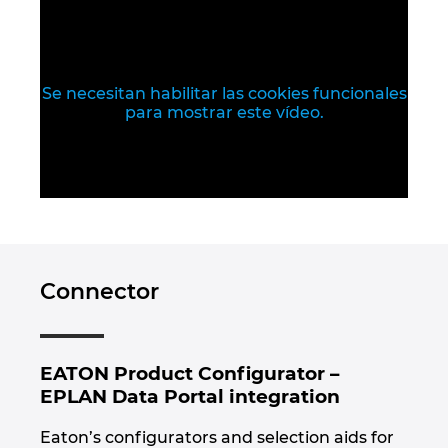
Israel
Italy
Se necesitan habilitar las cookies funcionales
para mostrar este vídeo.
Japan
Lithuania
Luxembourg
Connector
Malaysia
Mexico
EATON Product Configurator –
Netherlands
EPLAN Data Portal integration
Eaton’s configurators and selection aids for
New Zealand