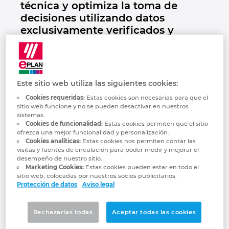
técnica y optimiza la toma de
Denmark
decisiones utilizando datos
exclusivamente verificados y
Finland
entornos en la nube.
France
EPLAN ha presentado de forma oficial su
Este sitio web utiliza las siguientes cookies:
Germany
nueva generación de asistencia basada en
Cookies requeridas:
Estas cookies son necesarias para que el
Inteligencia Artificial con el lanzamiento de
sitio web funcione y no se pueden desactivar en nuestros
Greece
EPLAN Copilot
. Integrada de forma nativa a
sistemas.
Cookies de funcionalidad:
Estas cookies permiten que el sitio
partir de la
Plataforma EPLAN 2027
—cuya
ofrezca una mejor funcionalidad y personalización.
versión Beta
ya está accesible—, esta
Hungary
Cookies analíticas:
Estas cookies nos permiten contar las
visitas y fuentes de circulación para poder medir y mejorar el
solución transforma radicalmente la relación
desempeño de nuestro sitio.
entre el ingeniero de diseño y el software,
India
Marketing Cookies:
Estas cookies pueden estar en todo el
sitio web, colocadas por nuestros socios publicitarios.
permitiendo la ejecución de consultas
Protección de datos
Aviso legal
complejas en lenguaje natural y
Indonesia
garantizando una total fiabilidad industrial
Rechazarlas todas
Aceptar todas las cookies
sin los errores ni "alucinaciones"
Ireland
característicos de las IA genéricas.