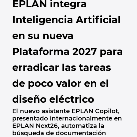
EPLAN integra
Marítima
Automatización de edificios
Brunei
Integración PDM / PLM
Blog
Inteligencia Artificial
Automatización de edificios
Configuración
Bulgaria
EPLAN Data Portal
Localizaciones
en su nueva
Casos de éxito
Canada
EPLAN Educacional para centros educativos
Contacto
Plataforma 2027 para
Chile
EPLAN Educacional para estudiantes
Trust Center
erradicar las tareas
China
EPLAN Collaboration Apps
de poco valor en el
China Taiwan
diseño eléctrico
Colombia
El nuevo asistente EPLAN Copilot,
Croatia
presentado internacionalmente en
EPLAN Next26, automatiza la
Czech Republic
búsqueda de documentación