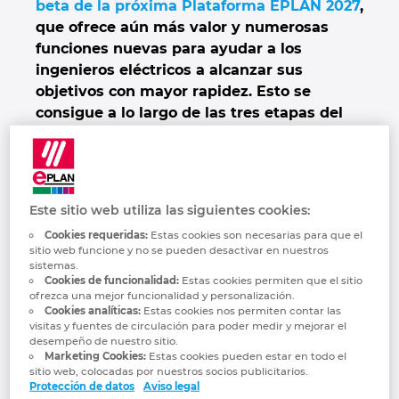
beta de la próxima Plataforma EPLAN 2027
,
Denmark
que ofrece aún más valor y numerosas
funciones nuevas para ayudar a los
Finland
ingenieros eléctricos a alcanzar sus
objetivos con mayor rapidez. Esto se
France
consigue a lo largo de las tres etapas del
proceso: planificación previa, ingeniería
Germany
eléctrica y diseño de armarios de control,
de una manera estructurada y sencilla que
resulta ideal incluso para proyectos de
Greece
Este sitio web utiliza las siguientes cookies:
gran complejidad. Una de las novedades
Cookies requeridas:
Estas cookies son necesarias para que el
más destacadas de la nueva versión, que
Hungary
sitio web funcione y no se pueden desactivar en nuestros
estará disponible a partir de septiembre,
sistemas.
Cookies de funcionalidad:
Estas cookies permiten que el sitio
será la integración de
EPLAN Copilot
. El
India
ofrezca una mejor funcionalidad y personalización.
proveedor de soluciones EPLAN ha
Cookies analíticas:
Estas cookies nos permiten contar las
presentado un primer avance del nuevo
visitas y fuentes de circulación para poder medir y mejorar el
Indonesia
desempeño de nuestro sitio.
software en directo en EPLAN Next26.
Marketing Cookies:
Estas cookies pueden estar en todo el
sitio web, colocadas por nuestros socios publicitarios.
Ireland
Para los tres paquetes de software de la
Protección de datos
Aviso legal