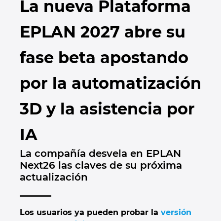
La nueva Plataforma
Marítima
Automatización de edificios
Brunei
Integración PDM / PLM
Blog
EPLAN 2027 abre su
Automatización de edificios
Configuración
Bulgaria
EPLAN Data Portal
Localizaciones
fase beta apostando
Casos de éxito
Canada
EPLAN Educacional para centros educativos
Contacto
por la automatización
Chile
EPLAN Educacional para estudiantes
Trust Center
3D y la asistencia por
China
EPLAN Collaboration Apps
IA
China Taiwan
La compañía desvela en EPLAN
Colombia
Next26 las claves de su próxima
actualización
Croatia
Czech Republic
Los usuarios ya pueden probar la
versión