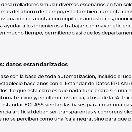
s desarrolladores simular diversos escenarios en tan so
más del ahorro de tiempo, esto también aumenta consi
os: una idea es contar con copilotos industriales, cono
ra ayudar a los ingenieros a trabajar con mayor eficienc
n mucho tiempo, permitiendo así que los departamentos
os: datos estandarizados
ase son la base de toda automatización, incluido el uso 
stableció hace años con el Estándar de Datos EPLAN (E
s. Lo que está claro es que nada funcionará sin una ex
utomatización y, en última instancia, al uso de la IA. In
el estándar ECLASS sientan las bases para crear una ba
gencia artificial deben ser transparentes y comprensibl
 no se perciban como una 'caja negra', sino para que pu