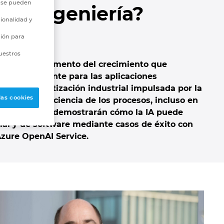
o se pueden
 la ingeniería?
ionalidad y
ción para
uestros
icaz para el aumento del crecimiento que
 adecuadamente para las aplicaciones
r. La automatización industrial impulsada por la
las cookies
entar la eficiencia de los procesos, incluso en
esas afiliadas demostrarán cómo la IA puede
ial y de software mediante casos de éxito con
 Azure OpenAI Service.