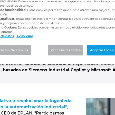
 requeridas:
Estas cookies son necesarias para que el sitio web funcione y n
IA está revolucionando
 en nuestros sistemas.
 de funcionalidad:
Estas cookies permiten que el sitio ofrezca una mejor func
ación.
analíticas:
Estas cookies nos permiten contar las visitas y fuentes de circula
r y mejorar el desempeño de nuestro sitio.
ng Cookies:
Estas cookies pueden estar en todo el sitio web, colocadas por n
icitarios.
 a la inteligencia artificial es enorme y puede ser ef
 de datos
Aviso legal
 la industria. Sin embargo, la IA debe aprovecharse
 Rittal han marcado el camino en la Feria de Hannove
ración de cookies
Rechazarlas todas
Aceptar todas 
sas a aumentar su productividad, por ejemplo, al aum
a y en la ingeniería de sistemas de planta. Las empr
 a avanzar cuando se combina la experiencia industr
 basados ​​en Siemens Industrial Copilot y Microsoft
cial va a revolucionar la ingeniería
do la automatización industrial”
,
z, CEO de EPLAN. "Participamos