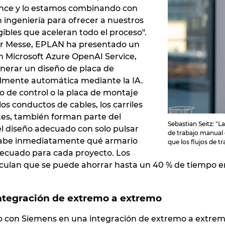
nce y lo estamos combinando con
 ingeniería para ofrecer a nuestros
gibles que aceleran todo el proceso".
er Messe, EPLAN ha presentado un
n Microsoft Azure OpenAI Service,
nerar un diseño de placa de
lmente automática mediante la IA.
o de control o la placa de montaje
los conductos de cables, los carriles
es, también forman parte del
Sebastian Seitz: "
el diseño adecuado con solo pulsar
de trabajo manual
 sabe inmediatamente qué armario
que los flujos de t
decuado para cada proyecto. Los
ulan que se puede ahorrar hasta un 40 % de tiempo en 
ntegración de extremo a extremo
 con Siemens en una integración de extremo a extremo