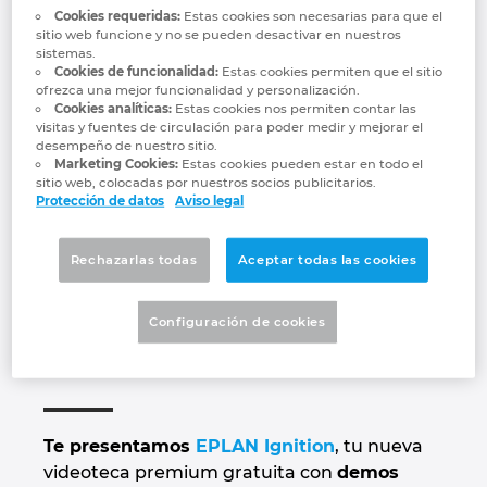
Nuevo EPLAN
Marítima
Automatización de edificios
Brunei
Cookies requeridas:
Estas cookies son necesarias para que el
sitio web funcione y no se pueden desactivar en nuestros
Integración PDM / PLM
Blog
sistemas.
Ignition: Visualiza
Automatización de edificios
Configuración
Bulgaria
Cookies de funcionalidad:
Estas cookies permiten que el sitio
ofrezca una mejor funcionalidad y personalización.
EPLAN Data Portal
Localizaciones
Cookies analíticas:
Estas cookies nos permiten contar las
nuestras demos
Casos de éxito
Canada
visitas y fuentes de circulación para poder medir y mejorar el
desempeño de nuestro sitio.
EPLAN Educacional para centros educativos
Contacto
Marketing Cookies:
Estas cookies pueden estar en todo el
técnicas para
Chile
sitio web, colocadas por nuestros socios publicitarios.
Protección de datos
Aviso legal
EPLAN Educacional para estudiantes
Trust Center
descubrir las
China
EPLAN Collaboration Apps
Rechazarlas todas
Aceptar todas las cookies
soluciones de la
China Taiwan
Configuración de cookies
Plataforma EPLAN
Colombia
Croatia
Te presentamos
EPLAN Ignition
, tu nueva
Czech Republic
videoteca premium gratuita con
demos