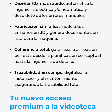
Diseñar 10x más rápido:
automatiza la
Israel
ingeniería eléctrica y/o neumática y
despídete de los errores manuales.
Italy
Fabricación sin fallos:
modela tus
armarios en 3D y genera documentación
Japan
lista para la máquina.
Lithuania
Coherencia total:
garantiza la alineación
perfecta desde la planificación conceptual
Luxembourg
hasta la ingeniería de detalle.
Malaysia
Trazabilidad en campo:
digitaliza la
instalación y el mantenimiento
Mexico
asegurando la trazabilidad total.
Tu nuevo acceso
Netherlands
premium a la videoteca
New Zealand