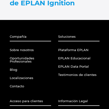
de EPLAN Ignition
Norway
Peru
Philippines
Compañía
Soluciones
Poland
Sobre nosotros
Plataforma EPLAN
Oportunidades
EPLAN Educacional
Portugal
Profesionales
EPLAN Data Portal
Blog
Romania
Testimonios de clientes
Localizaciones
Serbia
Contacto
Singapore
Acceso para clientes
Información Legal