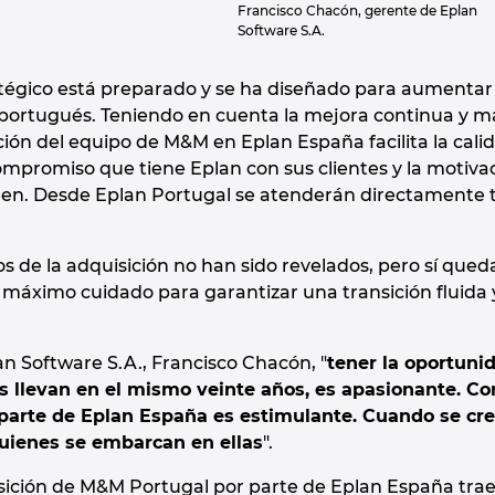
Francisco Chacón, gerente de Eplan
Software S.A.
égico está preparado y se ha diseñado para aumentar l
portugués. Teniendo en cuenta la mejora continua y ma
ción del equipo de M&M en Eplan España facilita la calida
ompromiso que tiene Eplan con sus clientes y la motivac
een. Desde Eplan Portugal se atenderán directamente t
os de la adquisición no han sido revelados, pero sí qu
l máximo cuidado para garantizar una transición fluida 
an Software S.A., Francisco Chacón, "
tener la oportuni
 llevan en el mismo veinte años, es apasionante. Cont
parte de Eplan España es estimulante. Cuando se cr
uienes se embarcan en ellas
".
sición de M&M Portugal por parte de Eplan España traer