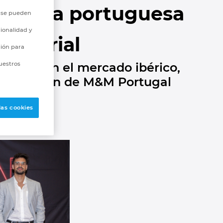
ibuidora portuguesa
o se pueden
ionalidad y
ndustrial
ción para
uencia en el mercado ibérico,
uestros
adquisición de M&M Portugal
las cookies