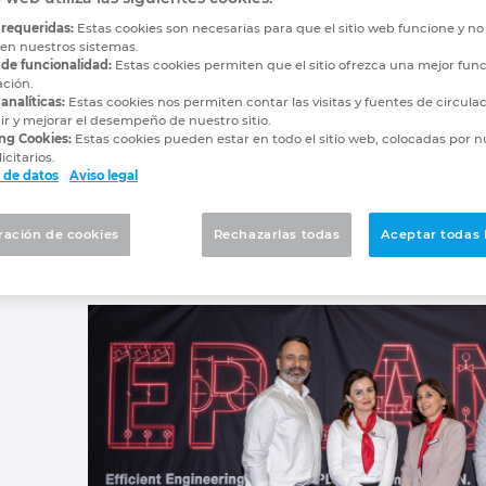
aña adquiere la distr
 requeridas:
Estas cookies son necesarias para que el sitio web funcione y n
 en nuestros sistemas.
 de funcionalidad:
Estas cookies permiten que el sitio ofrezca una mejor func
& Marques Ingeniería I
ación.
analíticas:
Estas cookies nos permiten contar las visitas y fuentes de circula
r y mejorar el desempeño de nuestro sitio.
to estratégico para expandir su infl
ng Cookies:
Estas cookies pueden estar en todo el sitio web, colocadas por n
icitarios.
 S.A. ha anunciado oficialmente la 
 de datos
Aviso legal
marzo de 2024
ración de cookies
Rechazarlas todas
Aceptar todas 