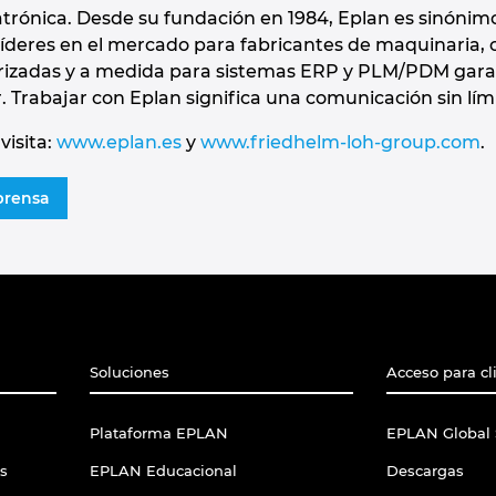
rónica. Desde su fundación en 1984, Eplan es sinónimo 
íderes en el mercado para fabricantes de maquinaria, cu
rizadas y a medida para sistemas ERP y PLM/PDM garanti
. Trabajar con Eplan significa una comunicación sin límit
visita:
www.eplan.es
y
www.friedhelm-loh-group.com
.
prensa
Soluciones
Acceso para cl
Plataforma EPLAN
EPLAN Global 
s
EPLAN Educacional
Descargas